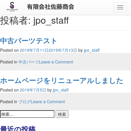
メ
ニ
投稿者:
jpo_staff
ュ
ー
中古パーツテスト
Posted on
2019年7月11日
2019年7月13日
by
jpo_staff
on
Posted in
中古パーツ
Leave a Comment
中
古
ホームページをリニューアルしました
パ
ー
Posted on
2019年7月5日
by
jpo_staff
ツ
テ
on
Posted in
ブログ
Leave a Comment
ス
ホ
ト
検
ー
索:
ム
ペ
最近の投稿
ー