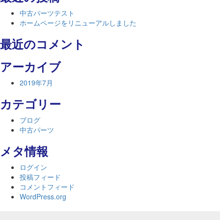
ジ
中古パーツテスト
を
ホームページをリニューアルしました
リ
ニ
最近のコメント
ュ
ー
アーカイブ
ア
ル
2019年7月
し
ま
カテゴリー
し
た
ブログ
中古パーツ
メタ情報
ログイン
投稿フィード
コメントフィード
WordPress.org